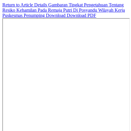
Return to Article Details
Gambaran Tingkat Pengetahuan Tentang
Resiko Kehamilan Pada Remaja Putri Di Posyandu Wilayah Kerja
Puskesmas Penumping
Download
Download PDF