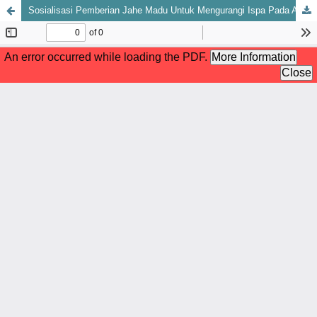
Sosialisasi Pemberian Jahe Madu Untuk Mengurangi Ispa Pada Anak Di Wilayah RT. 04 Kelurahan Ponorogo Kec. Lubuklinggau Utara 2