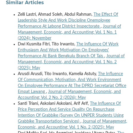
Similar Articles
Zelli Lastri, Ahmad Soleh, Abdul Rahman,
The Effect Of
Leadership Style And Work Discipline Onemployee
Performance At Lebong District Inspectorate
,
Journal of
Management, Economic, and Accounting: Vol. 1 No. 1
(2024): November
Dwi Kusmita Fitri, Tito Irwanto,
The Influence Of Work
Enthusiasm And Work Motivation On Employees'
Performance At Bank Bengkulu Branch Of Tais
,
Journal of
Management, Economic, and Accounting: Vol. 1 No. 2
(2025): May
Arusdi Arusdi, Tito Irwanto, Kamelia Astuty,
The Influence
Of Communication, Motivation, And Work Environment
On Employee Performance At The DPRD Secretariat Office
Empat Lawang
,
Journal of Management, Economic, and
Accounting: Vol. 2 No. 2 (2026): May
Santi Triani, Askolani Askolani, Arif Arif,
The Influence Of
Price Perception And Service Quality On Repurchase
Intention Of Grabbike (Survey On UNPER Students Using
Grabbike Transportation Services)
,
Journal of Management,
Economic, and Accounting: Vol. 1 No. 2 (2025): May