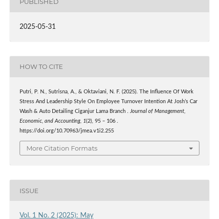
PUBLISHED
2025-05-31
HOW TO CITE
Putri, P. N., Sutrisna, A., & Oktaviani, N. F. (2025). The Influence Of Work
Stress And Leadership Style On Employee Turnover Intention At Josh’s Car
Wash & Auto Detailing Ciganjur Lama Branch .
Journal of Management,
Economic, and Accounting
,
1
(2), 95 – 106 .
https://doi.org/10.70963/jmea.v1i2.255
More Citation Formats
ISSUE
Vol. 1 No. 2 (2025): May