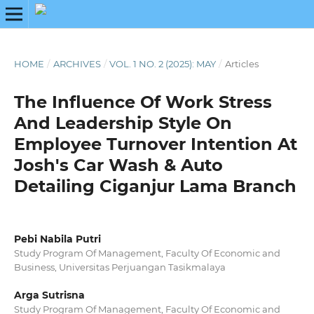
HOME
/
ARCHIVES
/
VOL. 1 NO. 2 (2025): MAY
/
Articles
The Influence Of Work Stress
And Leadership Style On
Employee Turnover Intention At
Josh's Car Wash & Auto
Detailing Ciganjur Lama Branch
Pebi Nabila Putri
Study Program Of Management, Faculty Of Economic and
Business, Universitas Perjuangan Tasikmalaya
Arga Sutrisna
Study Program Of Management, Faculty Of Economic and