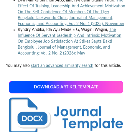
Dwi Mafika Sari, Ida Anggriani, Iswidana Utama Putra,
The
Effect Of Training, Leadership And Achievement Motivation
On The Self-Confidence Of Members Of The Tiger
Bengkulu Taekwondo Club
,
Journal of Management,
Economic, and Accounting: Vol. 2 No. 1 (2025): November
Ryndry Andika, Ida Ayu Made E G, Wagini Wagini,
The
Influence Of Servant Leadership And Intrinsic Motivation
On Employee Job Satisfaction At Stikes Sapta Bakti
Bengkulu
,
Journal of Management, Economic, and
Accounting: Vol. 2 No. 2 (2026): May
You may also
start an advanced similarity search
for this article.
DOWNLOAD ARTIKEL TEMPLATE